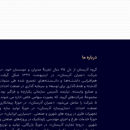
درباره ما
گروه آذرستان از دل ۳۵ سال تجربۀ مدیران و موسسان خود، در
شرکت «عمران آذرستان»، در اردیبهشت ۱۳۹۷ شکل گرفت
هم‌افـزایـی داشـتــه‌هـا و دانــسـتـه‌هـای تجمیع شده طی سنوات
گذشته و هدف‌گذاری برای توسعه و سرمایه گذاری در صنعت احداث
و صنایع وابسته، نیازمند تأسیس سازمانی یکپارچه و فراگیر بود.
مجموعۀ شرکت‌های گروه، که بصورت سهامی خاص اداره می شوند،
۵ شرکت را شامل می‌شود: «عمران آذرستان»: در حوزۀ پیمانکاری
صنعت احداث . «سازورسازه آذرستان»: در حوزۀ تولید سازه و
تجهیزات فلزی در پروژه های شهری و صنعتی . «بسپارپی ایرانیان»: در
حوزۀ خدمات طرح و اجرای مهندسی ژئوتکنیک در پروژه‌های صنعتی و
شهری . «روجا تجارت آذرستان»: در حوزۀ بازرگانی، تولید و توزیع