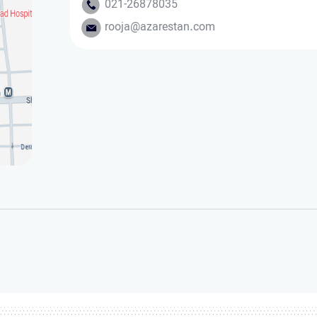
021-26878035
rooja@azarestan.com